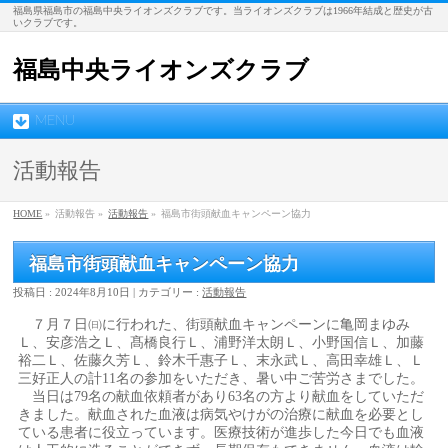
福島県福島市の福島中央ライオンズクラブです。当ライオンズクラブは1966年結成と歴史が古
いクラブです。
福島中央ライオンズクラブ
MENU
活動報告
HOME
»
活動報告
»
活動報告
»
福島市街頭献血キャンペーン協力
福島市街頭献血キャンペーン協力
投稿日 : 2024年8月10日
カテゴリー :
活動報告
７月７日㈰に行われた、街頭献血キャンペーンに亀岡まゆみ
Ｌ、安彦浩之Ｌ、髙橋良行Ｌ、浦野洋太朗Ｌ、小野国信Ｌ、加藤
裕二Ｌ、佐藤久芳Ｌ、鈴木千惠子Ｌ、末永武Ｌ、高田幸雄Ｌ、Ｌ
三好正人の計11名の参加をいただき、暑い中ご苦労さまでした。
当日は79名の献血依頼者があり63名の方より献血をしていただ
きました。献血された血液は病気やけがの治療に献血を必要とし
ている患者に役立っています。医療技術が進歩した今日でも血液