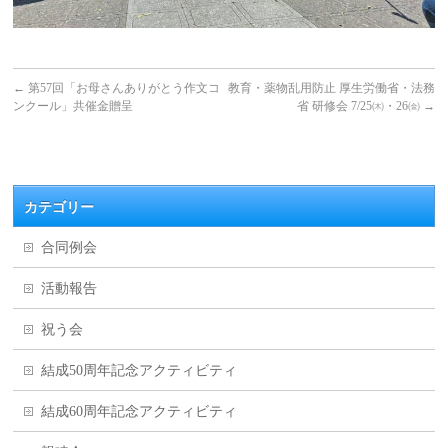
←
第57回「お母さんありがとう作文コ
教育・薬物乱用防止 厚生労働省・法務
ンクール」共催金贈呈
省 研修会 7/25㈭・26㈮
→
カテゴリー
合同例会
活動報告
祝う会
結成50周年記念アクティビティ
結成60周年記念アクティビティ