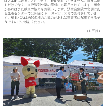
は人工的に造ることができず、長期保存もできません。血液は輸
血だけでなく、血液製剤や薬の原料にも応用されています。機会
があればまた献血の協力をお願いします。済生会病院の北側にあ
る血液センターでは㈮除く９：00～17：00まで受付をしていま
す。献血バスは約50名様のご協力があれば事業者に配車できるそ
うですのでご検討ください。
（Ｌ三好）