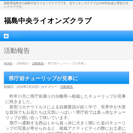
福島県福島市の福島中央ライオンズクラブです。当ライオンズクラブは1966年結成と歴史が古
いクラブです。
福島中央ライオンズクラブ
MENU
活動報告
HOME
»
活動報告
»
活動報告
»
県庁前チューリップが見事に
県庁前チューリップが見事に
投稿日 : 2020年5月20日
カテゴリー :
活動報告
昨年11月に県庁前通りの分離帯へ植栽したチューリップが見事
に咲きました。
新型コロナウイルスによる自粛要請が続く中で、世界中が大変
な状況でもお花たちは元気いっぱい！県庁前では真っ赤なチュー
リップが競い合って咲いています。
県庁へ通勤する西山Ｌから真っ赤に大きく開いた姿のチューリ
ップの写真が寄せられると、植栽アクティビティの際にお土産に