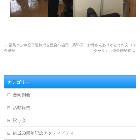
←
福島市少年空手道錬成交流会へ協賛
第53回「お母さんありがとう作文コン
金贈呈
クール」共催金贈呈式
→
カテゴリー
合同例会
活動報告
祝う会
結成50周年記念アクティビティ